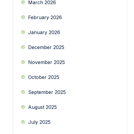
March 2026
February 2026
January 2026
December 2025
November 2025
October 2025
September 2025
August 2025
July 2025