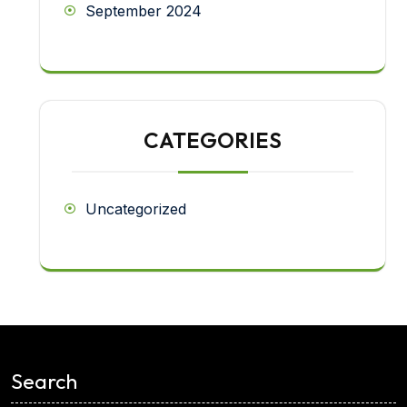
September 2024
CATEGORIES
Uncategorized
<
Search