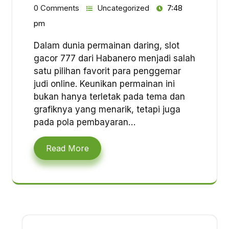
0 Comments
Uncategorized
7:48
pm
Dalam dunia permainan daring, slot
gacor 777 dari Habanero menjadi salah
satu pilihan favorit para penggemar
judi online. Keunikan permainan ini
bukan hanya terletak pada tema dan
grafiknya yang menarik, tetapi juga
pada pola pembayaran…
Read More