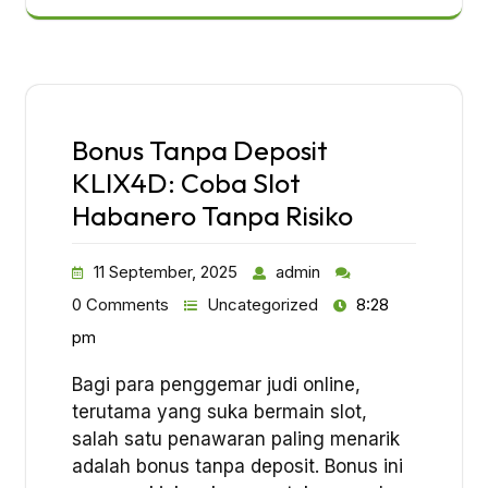
Bonus Tanpa Deposit
KLIX4D: Coba Slot
Habanero Tanpa Risiko
11 September, 2025
admin
0 Comments
Uncategorized
8:28
pm
Bagi para penggemar judi online,
terutama yang suka bermain slot,
salah satu penawaran paling menarik
adalah bonus tanpa deposit. Bonus ini