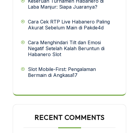
Keseruan Turnamen Habanero di
Laba Manjur: Siapa Juaranya?
Cara Cek RTP Live Habanero Paling
Akurat Sebelum Main di Pakde4d
Cara Menghindari Tilt dan Emosi
Negatif Setelah Kalah Beruntun di
Habanero Slot
Slot Mobile-First: Pengalaman
Bermain di Angkasa17
RECENT COMMENTS