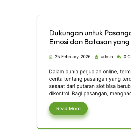
Dukungan untuk Pasanga
Emosi dan Batasan yang
25 February, 2026
admin
0 
Dalam dunia perjudian online, ter
cerita tentang pasangan yang ter
sesaat dari putaran slot bisa beru
dikontrol. Bagi pasangan, mengh
Read More