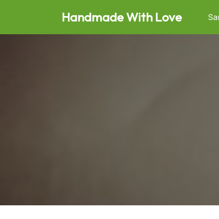
Skip
Handmade With Love
to
Sa
content