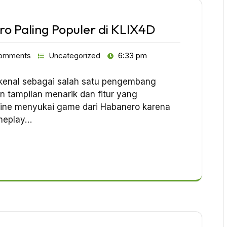
o Paling Populer di KLIX4D
omments
Uncategorized
6:33 pm
kenal sebagai salah satu pengembang
n tampilan menarik dan fitur yang
line menyukai game dari Habanero karena
ameplay…