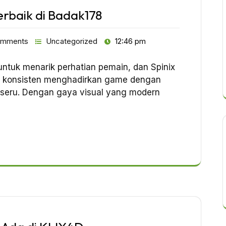
erbaik di Badak178
omments
Uncategorized
12:46 pm
 untuk menarik perhatian pemain, dan Spinix
ng konsisten menghadirkan game dengan
seru. Dengan gaya visual yang modern