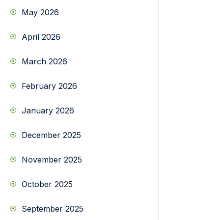
May 2026
April 2026
March 2026
February 2026
January 2026
December 2025
November 2025
October 2025
September 2025