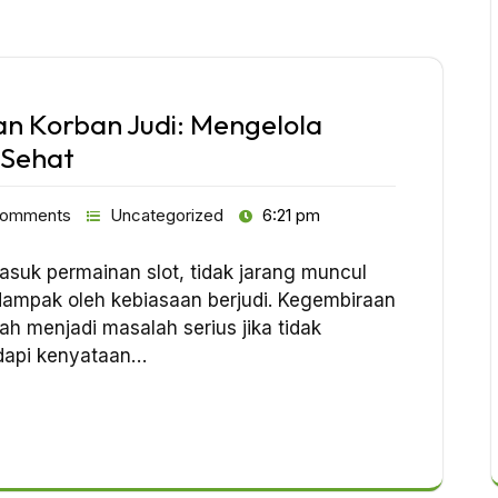
n Korban Judi: Mengelola
 Sehat
Comments
Uncategorized
6:21 pm
masuk permainan slot, tidak jarang muncul
dampak oleh kebiasaan berjudi. Kegembiraan
bah menjadi masalah serius jika tidak
adapi kenyataan…