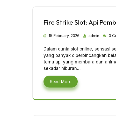
Fire Strike Slot: Api Pe
15 February, 2026
admin
0 C
Dalam dunia slot online, sensasi s
yang banyak diperbincangkan belak
tema api yang membara dan anima
sekadar hiburan…
Read More