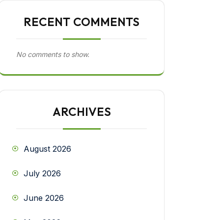
RECENT COMMENTS
No comments to show.
ARCHIVES
August 2026
July 2026
June 2026