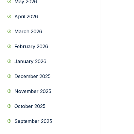
May 2026
April 2026
March 2026
February 2026
January 2026
December 2025
November 2025
October 2025
September 2025