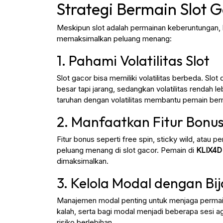
Strategi Bermain Slot 
Meskipun slot adalah permainan keberuntungan,
memaksimalkan peluang menang:
1. Pahami Volatilitas Slot
Slot gacor bisa memiliki volatilitas berbeda. Sl
besar tapi jarang, sedangkan volatilitas rendah
taruhan dengan volatilitas membantu pemain ber
2. Manfaatkan Fitur Bonu
Fitur bonus seperti free spin, sticky wild, atau
peluang menang di slot gacor. Pemain di
KLIX4D
dimaksimalkan.
3. Kelola Modal dengan Bi
Manajemen modal penting untuk menjaga perma
kalah, serta bagi modal menjadi beberapa sesi a
risiko berlebihan.