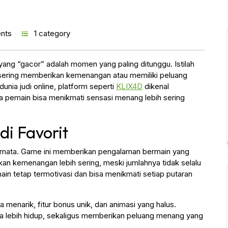
nts
1 category
ang “gacor” adalah momen yang paling ditunggu. Istilah
 sering memberikan kemenangan atau memiliki peluang
unia judi online, platform seperti
KLIX4D
dikenal
 pemain bisa menikmati sensasi menang lebih sering
i Favorit
semata. Game ini memberikan pengalaman bermain yang
n kemenangan lebih sering, meski jumlahnya tidak selalu
n tetap termotivasi dan bisa menikmati setiap putaran
a menarik, fitur bonus unik, dan animasi yang halus.
sa lebih hidup, sekaligus memberikan peluang menang yang