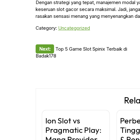
Dengan strategi yang tepat, manajemen modal y
keseruan slot gacor secara maksimal. Jadi, jan
rasakan sensasi menang yang menyenangkan d
Category:
Uncategorized
Post
Next:
Top 5 Game Slot Spinix Terbaik di
Badak178
navigation
Rel
Ion Slot vs
Perbe
Pragmatic Play:
Tinggi
Mana Provider
& Ren