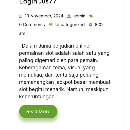
Login Jus77
13 November, 2024
admin
0 Comments
Uncategorized
8:02
am
Dalam dunia perjudian online,
permainan slot adalah salah satu yang
paling digemari oleh para pemain.
Keberagaman tema, visual yang
memukau, dan tentu saja peluang
memenangkan jackpot besar membuat
slot begitu menarik. Namun, meskipun
keberuntungan…
Read More