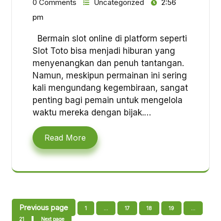
0 Comments
Uncategorized
2:56
pm
Bermain slot online di platform seperti
Slot Toto bisa menjadi hiburan yang
menyenangkan dan penuh tantangan.
Namun, meskipun permainan ini sering
kali mengundang kegembiraan, sangat
penting bagi pemain untuk mengelola
waktu mereka dengan bijak.…
Read More
Posts
Previous page
Page
Page
Page
Page
1
…
17
18
19
…
Page
21
Next page