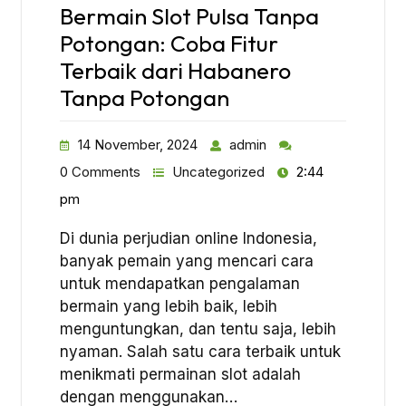
Bermain Slot Pulsa Tanpa
Potongan: Coba Fitur
Terbaik dari Habanero
Tanpa Potongan
14 November, 2024
admin
0 Comments
Uncategorized
2:44
pm
Di dunia perjudian online Indonesia,
banyak pemain yang mencari cara
untuk mendapatkan pengalaman
bermain yang lebih baik, lebih
menguntungkan, dan tentu saja, lebih
nyaman. Salah satu cara terbaik untuk
menikmati permainan slot adalah
dengan menggunakan…