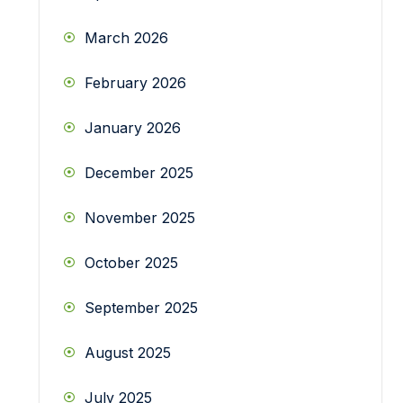
March 2026
February 2026
January 2026
December 2025
November 2025
October 2025
September 2025
August 2025
July 2025