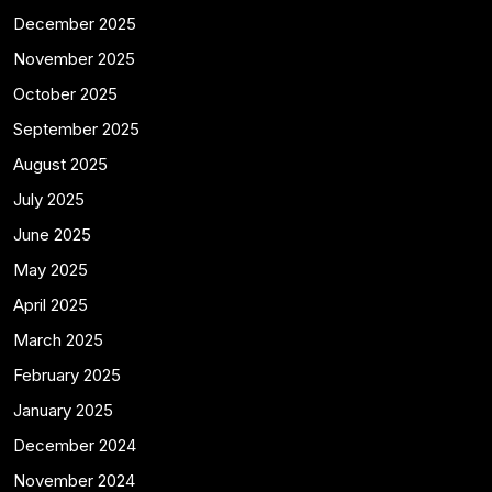
December 2025
November 2025
October 2025
September 2025
August 2025
July 2025
June 2025
May 2025
April 2025
March 2025
February 2025
January 2025
December 2024
November 2024