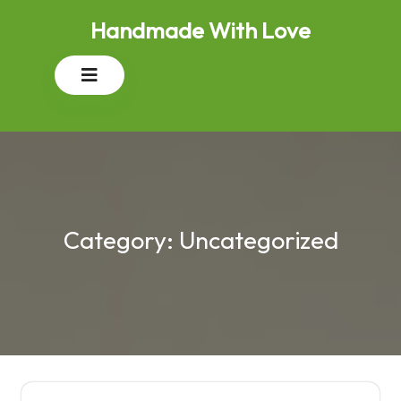
Skip
Handmade With Love
to
content
Open
Button
Category:
Uncategorized