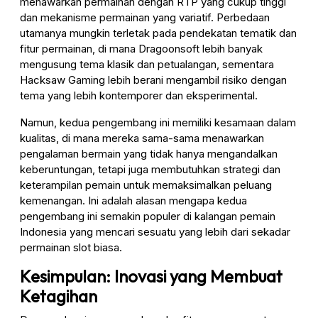
menawarkan permainan dengan RTP yang cukup tinggi
dan mekanisme permainan yang variatif. Perbedaan
utamanya mungkin terletak pada pendekatan tematik dan
fitur permainan, di mana Dragoonsoft lebih banyak
mengusung tema klasik dan petualangan, sementara
Hacksaw Gaming lebih berani mengambil risiko dengan
tema yang lebih kontemporer dan eksperimental.
Namun, kedua pengembang ini memiliki kesamaan dalam
kualitas, di mana mereka sama-sama menawarkan
pengalaman bermain yang tidak hanya mengandalkan
keberuntungan, tetapi juga membutuhkan strategi dan
keterampilan pemain untuk memaksimalkan peluang
kemenangan. Ini adalah alasan mengapa kedua
pengembang ini semakin populer di kalangan pemain
Indonesia yang mencari sesuatu yang lebih dari sekadar
permainan slot biasa.
Kesimpulan: Inovasi yang Membuat
Ketagihan