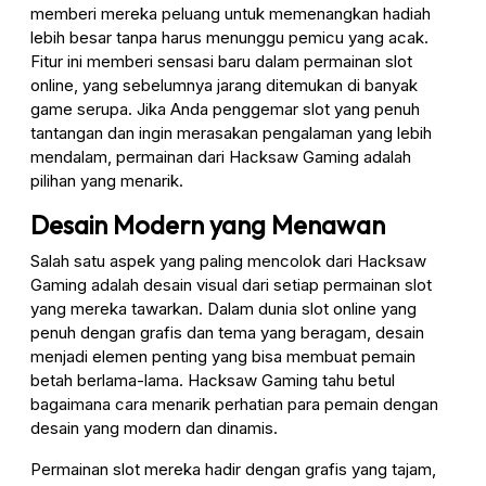
memberi mereka peluang untuk memenangkan hadiah
lebih besar tanpa harus menunggu pemicu yang acak.
Fitur ini memberi sensasi baru dalam permainan slot
online, yang sebelumnya jarang ditemukan di banyak
game serupa. Jika Anda penggemar slot yang penuh
tantangan dan ingin merasakan pengalaman yang lebih
mendalam, permainan dari Hacksaw Gaming adalah
pilihan yang menarik.
Desain Modern yang Menawan
Salah satu aspek yang paling mencolok dari Hacksaw
Gaming adalah desain visual dari setiap permainan slot
yang mereka tawarkan. Dalam dunia slot online yang
penuh dengan grafis dan tema yang beragam, desain
menjadi elemen penting yang bisa membuat pemain
betah berlama-lama. Hacksaw Gaming tahu betul
bagaimana cara menarik perhatian para pemain dengan
desain yang modern dan dinamis.
Permainan slot mereka hadir dengan grafis yang tajam,