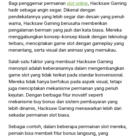
Bagi penggemar permainan
slot online
, Hacksaw Gaming
hadir sebagai angin segar. Dikenal dengan
pendekatannya yang lebih segar dan desain yang penuh
warna, Hacksaw Gaming berusaha memberikan
pengalaman bermain yang jauh dari kata biasa. Mereka
menggabungkan konsep-konsep klasik dengan teknologi
terbaru, menciptakan game slot dengan gameplay yang
menantang, serta visual dan animasi yang memukau.
Salah satu faktor yang membuat Hacksaw Gaming
menonjol adalah keberaniannya dalam mengembangkan
game slot yang tidak terikat pada standar konvensional.
Mereka tidak hanya berfokus pada aspek visual, tetapi
juga menciptakan mekanisme permainan yang penuh
kejutan. Dengan berbagai fitur inovatif seperti
mekanisme buy bonus dan sistem pembayaran yang
lebih dinamis, Hacksaw Gaming menawarkan lebih dari
sekadar permainan slot biasa.
Sebagai contoh, dalam beberapa permainan slot mereka,
pemain bisa membeli fitur bonus langsung, yang