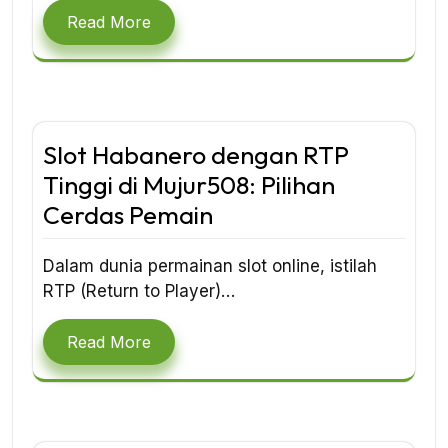
Read More
Slot Habanero dengan RTP
Tinggi di Mujur508: Pilihan
Cerdas Pemain
Dalam dunia permainan slot online, istilah
RTP (Return to Player)…
Read More