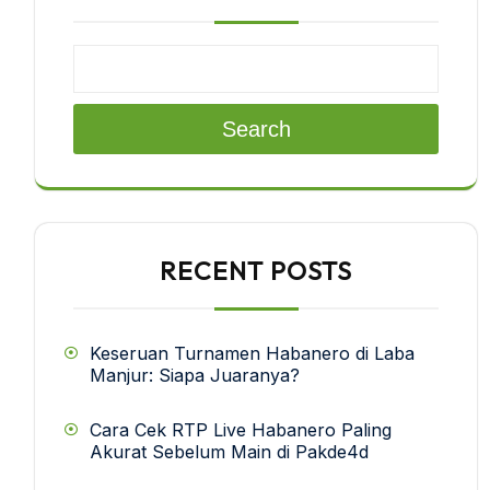
Search
RECENT POSTS
Keseruan Turnamen Habanero di Laba
Manjur: Siapa Juaranya?
Cara Cek RTP Live Habanero Paling
Akurat Sebelum Main di Pakde4d