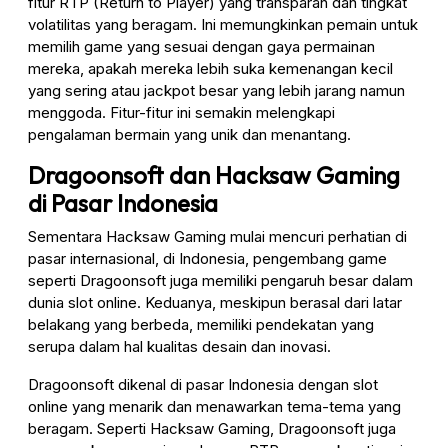
fitur RTP (Return to Player) yang transparan dan tingkat
volatilitas yang beragam. Ini memungkinkan pemain untuk
memilih game yang sesuai dengan gaya permainan
mereka, apakah mereka lebih suka kemenangan kecil
yang sering atau jackpot besar yang lebih jarang namun
menggoda. Fitur-fitur ini semakin melengkapi
pengalaman bermain yang unik dan menantang.
Dragoonsoft dan Hacksaw Gaming
di Pasar Indonesia
Sementara Hacksaw Gaming mulai mencuri perhatian di
pasar internasional, di Indonesia, pengembang game
seperti Dragoonsoft juga memiliki pengaruh besar dalam
dunia slot online. Keduanya, meskipun berasal dari latar
belakang yang berbeda, memiliki pendekatan yang
serupa dalam hal kualitas desain dan inovasi.
Dragoonsoft dikenal di pasar Indonesia dengan slot
online yang menarik dan menawarkan tema-tema yang
beragam. Seperti Hacksaw Gaming, Dragoonsoft juga