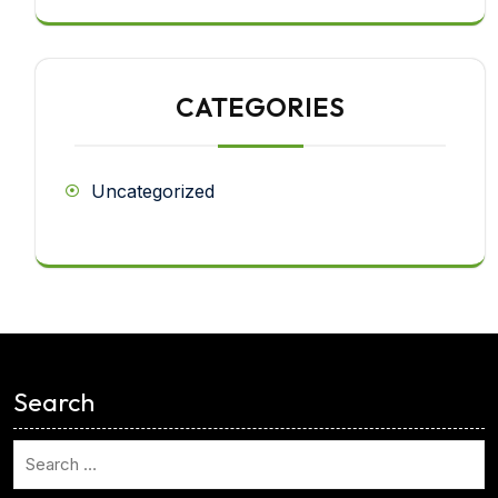
CATEGORIES
Uncategorized
<
Search