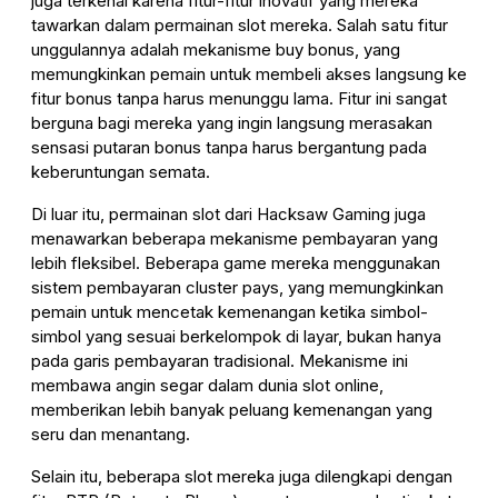
juga terkenal karena fitur-fitur inovatif yang mereka
tawarkan dalam permainan slot mereka. Salah satu fitur
unggulannya adalah mekanisme buy bonus, yang
memungkinkan pemain untuk membeli akses langsung ke
fitur bonus tanpa harus menunggu lama. Fitur ini sangat
berguna bagi mereka yang ingin langsung merasakan
sensasi putaran bonus tanpa harus bergantung pada
keberuntungan semata.
Di luar itu, permainan slot dari Hacksaw Gaming juga
menawarkan beberapa mekanisme pembayaran yang
lebih fleksibel. Beberapa game mereka menggunakan
sistem pembayaran cluster pays, yang memungkinkan
pemain untuk mencetak kemenangan ketika simbol-
simbol yang sesuai berkelompok di layar, bukan hanya
pada garis pembayaran tradisional. Mekanisme ini
membawa angin segar dalam dunia slot online,
memberikan lebih banyak peluang kemenangan yang
seru dan menantang.
Selain itu, beberapa slot mereka juga dilengkapi dengan