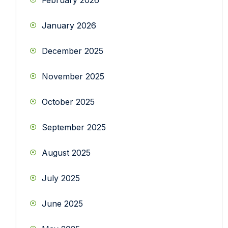
January 2026
December 2025
November 2025
October 2025
September 2025
August 2025
July 2025
June 2025