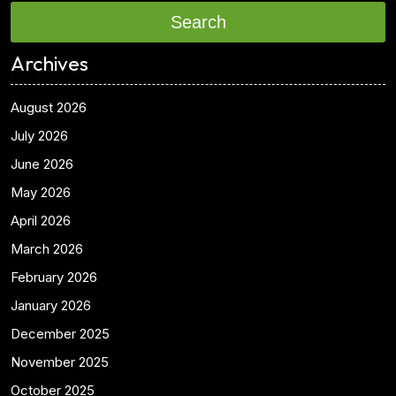
Search
Archives
August 2026
July 2026
June 2026
May 2026
April 2026
March 2026
February 2026
January 2026
December 2025
November 2025
October 2025