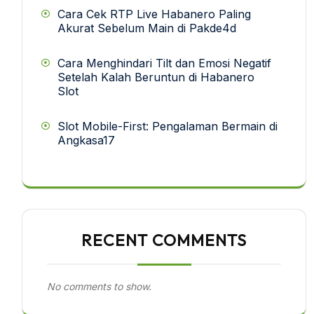
Cara Cek RTP Live Habanero Paling
Akurat Sebelum Main di Pakde4d
Cara Menghindari Tilt dan Emosi Negatif
Setelah Kalah Beruntun di Habanero
Slot
Slot Mobile-First: Pengalaman Bermain di
Angkasa17
RECENT COMMENTS
No comments to show.