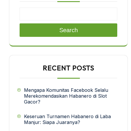
Search
RECENT POSTS
Mengapa Komunitas Facebook Selalu
Merekomendasikan Habanero di Slot
Gacor?
Keseruan Turnamen Habanero di Laba
Manjur: Siapa Juaranya?