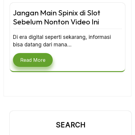
Jangan Main Spinix di Slot
Sebelum Nonton Video Ini
Di era digital seperti sekarang, informasi
bisa datang dari mana…
Read More
SEARCH