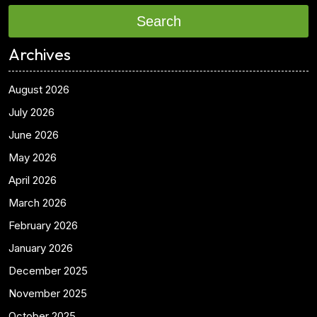
Search
Archives
August 2026
July 2026
June 2026
May 2026
April 2026
March 2026
February 2026
January 2026
December 2025
November 2025
October 2025