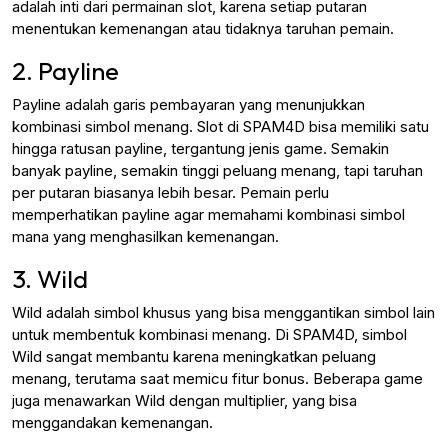
adalah inti dari permainan slot, karena setiap putaran
menentukan kemenangan atau tidaknya taruhan pemain.
2. Payline
Payline adalah garis pembayaran yang menunjukkan
kombinasi simbol menang. Slot di SPAM4D bisa memiliki satu
hingga ratusan payline, tergantung jenis game. Semakin
banyak payline, semakin tinggi peluang menang, tapi taruhan
per putaran biasanya lebih besar. Pemain perlu
memperhatikan payline agar memahami kombinasi simbol
mana yang menghasilkan kemenangan.
3. Wild
Wild adalah simbol khusus yang bisa menggantikan simbol lain
untuk membentuk kombinasi menang. Di SPAM4D, simbol
Wild sangat membantu karena meningkatkan peluang
menang, terutama saat memicu fitur bonus. Beberapa game
juga menawarkan Wild dengan multiplier, yang bisa
menggandakan kemenangan.