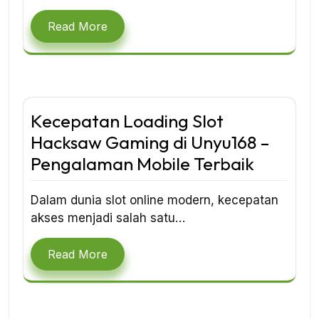
Read More
Kecepatan Loading Slot
Hacksaw Gaming di Unyu168 –
Pengalaman Mobile Terbaik
Dalam dunia slot online modern, kecepatan
akses menjadi salah satu…
Read More