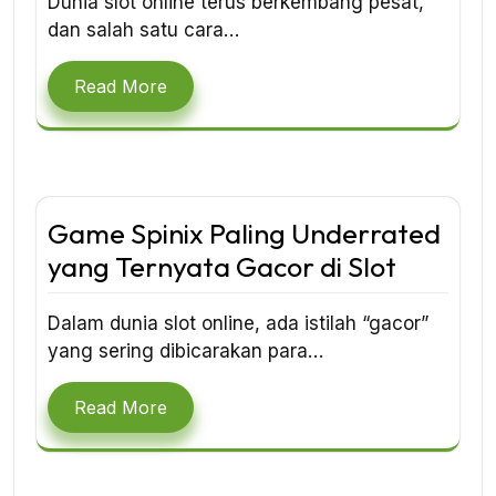
Dunia slot online terus berkembang pesat,
dan salah satu cara…
Read More
Game Spinix Paling Underrated
yang Ternyata Gacor di Slot
Dalam dunia slot online, ada istilah “gacor”
yang sering dibicarakan para…
Read More