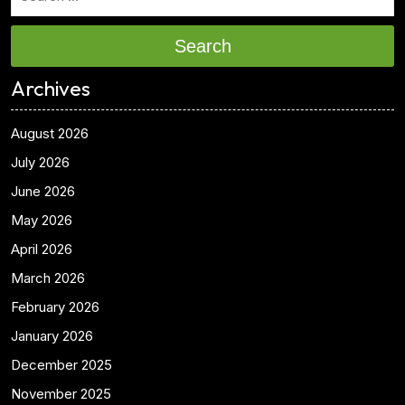
Search
Archives
August 2026
July 2026
June 2026
May 2026
April 2026
March 2026
February 2026
January 2026
December 2025
November 2025