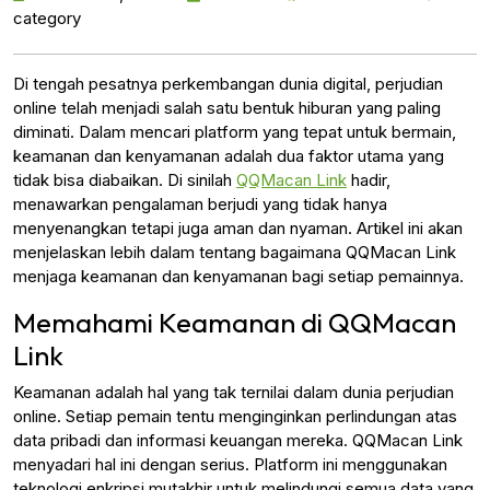
category
Di tengah pesatnya perkembangan dunia digital, perjudian
online telah menjadi salah satu bentuk hiburan yang paling
diminati. Dalam mencari platform yang tepat untuk bermain,
keamanan dan kenyamanan adalah dua faktor utama yang
tidak bisa diabaikan. Di sinilah
QQMacan Link
hadir,
menawarkan pengalaman berjudi yang tidak hanya
menyenangkan tetapi juga aman dan nyaman. Artikel ini akan
menjelaskan lebih dalam tentang bagaimana QQMacan Link
menjaga keamanan dan kenyamanan bagi setiap pemainnya.
Memahami Keamanan di QQMacan
Link
Keamanan adalah hal yang tak ternilai dalam dunia perjudian
online. Setiap pemain tentu menginginkan perlindungan atas
data pribadi dan informasi keuangan mereka. QQMacan Link
menyadari hal ini dengan serius. Platform ini menggunakan
teknologi enkripsi mutakhir untuk melindungi semua data yang