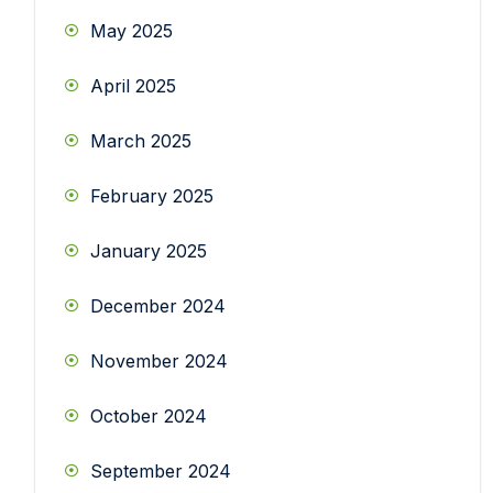
May 2025
April 2025
March 2025
February 2025
January 2025
December 2024
November 2024
October 2024
September 2024