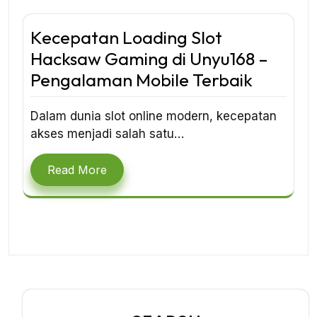
Kecepatan Loading Slot
Hacksaw Gaming di Unyu168 –
Pengalaman Mobile Terbaik
Dalam dunia slot online modern, kecepatan
akses menjadi salah satu…
Read More