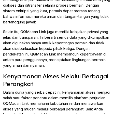
diakses dan ditransfer selama proses bermain. Dengan
sistem enkripsi yang kuat, pemain dapat merasa tenang
bahwa informasi mereka aman dari tangan-tangan yang tidak
bertanggung jawab.
Selain itu, QQMacan Link juga memiliki kebijakan privasi yang
jelas dan transparan. Ini berarti semua data yang dikumpulkan
akan digunakan hanya untuk kepentingan pemain dan tidak
akan disebarluaskan kepada pihak ketiga. Dengan
pendekatan ini, QQMacan Link membangun kepercayaan di
antara para penggunanya, menciptakan lingkungan bermain
yang aman dan nyaman.
Kenyamanan Akses Melalui Berbagai
Perangkat
Dalam dunia yang serba cepat ini, kenyamanan akses menjadi
salah satu faktor penentu dalam memilih platform perjudian.
QQMacan Link memahami kebutuhan ini dan menawarkan
akses yang mudah melalui berbagai perangkat. Baik Anda