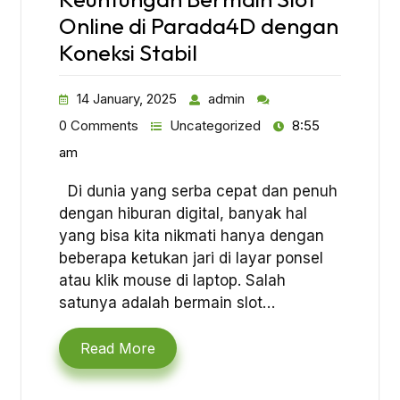
Online di Parada4D dengan
Koneksi Stabil
14 January, 2025
admin
0 Comments
Uncategorized
8:55
am
Di dunia yang serba cepat dan penuh
dengan hiburan digital, banyak hal
yang bisa kita nikmati hanya dengan
beberapa ketukan jari di layar ponsel
atau klik mouse di laptop. Salah
satunya adalah bermain slot…
Read More