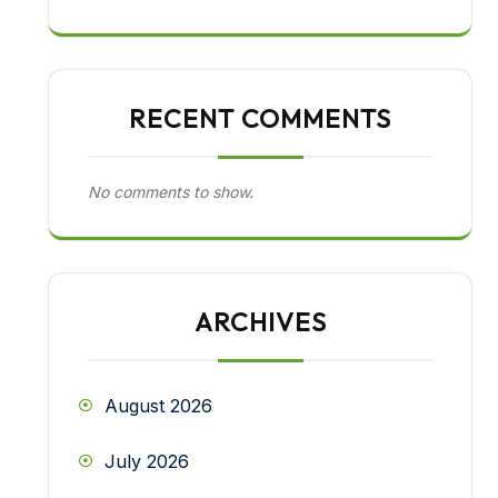
RECENT COMMENTS
No comments to show.
ARCHIVES
August 2026
July 2026