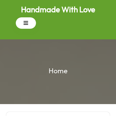
Skip
Handmade With Love
to
content
Open
Button
Home