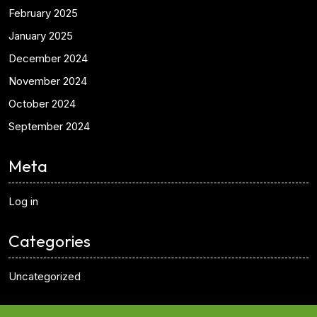
February 2025
January 2025
December 2024
November 2024
October 2024
September 2024
Meta
Log in
Categories
Uncategorized