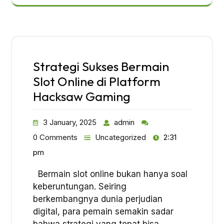
Strategi Sukses Bermain
Slot Online di Platform
Hacksaw Gaming
3 January, 2025
admin
0 Comments
Uncategorized
2:31
pm
Bermain slot online bukan hanya soal
keberuntungan. Seiring
berkembangnya dunia perjudian
digital, para pemain semakin sadar
bahwa strategi yang tepat bisa