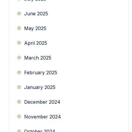
June 2025
May 2025
April 2025
March 2025
February 2025
January 2025
December 2024
November 2024
October 2024