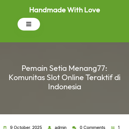
Skip
Handmade With Love
to
content
Open
Button
Pemain Setia Menang77:
Komunitas Slot Online Teraktif di
Indonesia
9 October, 2025
admin
0 Comments
1