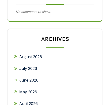
No comments to show.
ARCHIVES
August 2026
July 2026
June 2026
May 2026
April 2026