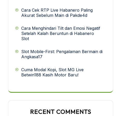
Cara Cek RTP Live Habanero Paling
Akurat Sebelum Main di Pakde4d
Cara Menghindari Tilt dan Emosi Negatif
Setelah Kalah Beruntun di Habanero
Slot
Slot Mobile-First: Pengalaman Bermain di
Angkasa17
Cuma Modal Kopi, Slot MG Live
Betwin188 Kasih Motor Baru!
RECENT COMMENTS