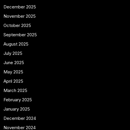
December 2025
November 2025
October 2025
September 2025
August 2025
July 2025
June 2025
May 2025
April 2025
March 2025
February 2025
January 2025
December 2024
November 2024