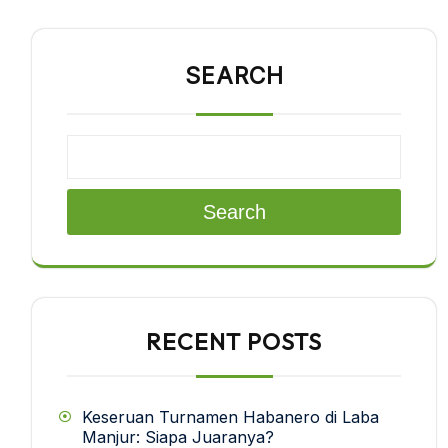
SEARCH
Search
RECENT POSTS
Keseruan Turnamen Habanero di Laba
Manjur: Siapa Juaranya?