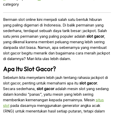
category
Bermain slot online kini menjadi salah satu bentuk hiburan
yang paling digemari di Indonesia. Di balik permainan yang
sederhana, terdapat sebuah daya tarik besar: jackpot. Salah
satu jenis permainan yang paling populer adalah
slot gacor
,
yang dikenal karena memberi peluang menang lebih sering
daripada slot biasa. Namun, apa sebenarnya yang membuat
slot gacor begitu menarik dan bagaimana cara meraih jackpot
di dalamnya? Mari kita ulas lebih dalam.
Apa Itu Slot Gacor?
Sebelum kita menyelami lebih jauh tentang rahasia jackpot di
slot gacor, penting untuk memahami apa itu
slot gacor
.
Secara sederhana,
slot gacor
adalah mesin slot yang sedang
dalam kondisi “panas”, yaitu mesin yang lebih sering
memberikan kemenangan kepada pemainnya. Mesin
situs
slot
pada dasarnya menggunakan generator angka acak
(RNG) untuk menentukan hasil setiap putaran, tetapi dalam