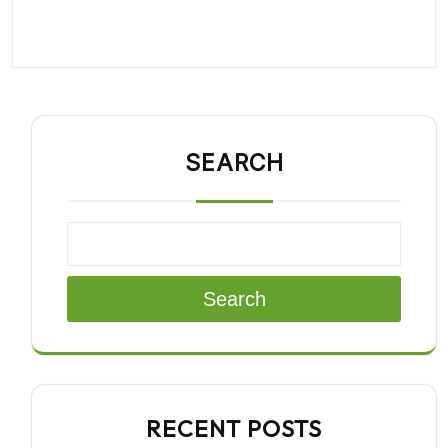
SEARCH
Search
RECENT POSTS