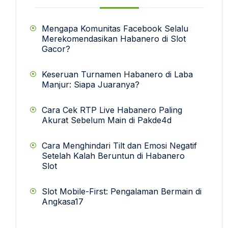
Mengapa Komunitas Facebook Selalu
Merekomendasikan Habanero di Slot
Gacor?
Keseruan Turnamen Habanero di Laba
Manjur: Siapa Juaranya?
Cara Cek RTP Live Habanero Paling
Akurat Sebelum Main di Pakde4d
Cara Menghindari Tilt dan Emosi Negatif
Setelah Kalah Beruntun di Habanero
Slot
Slot Mobile-First: Pengalaman Bermain di
Angkasa17