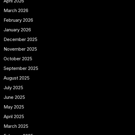
April 2026
March 2026
February 2026
January 2026
December 2025
November 2025
October 2025
September 2025
August 2025
July 2025
June 2025
May 2025
April 2025
March 2025