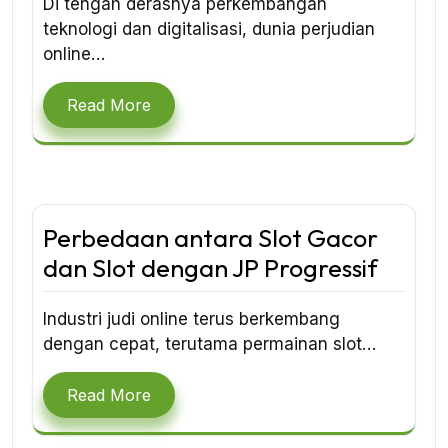
Di tengah derasnya perkembangan
teknologi dan digitalisasi, dunia perjudian
online…
Read More
Perbedaan antara Slot Gacor
dan Slot dengan JP Progressif
Industri judi online terus berkembang
dengan cepat, terutama permainan slot…
Read More