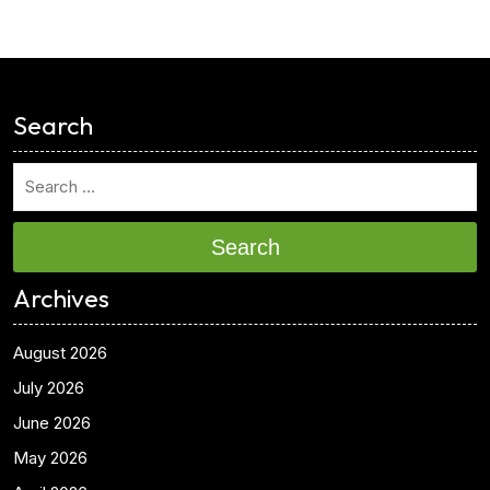
<
Search
Search
Archives
August 2026
July 2026
June 2026
May 2026