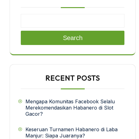
Search
RECENT POSTS
Mengapa Komunitas Facebook Selalu
Merekomendasikan Habanero di Slot
Gacor?
Keseruan Turnamen Habanero di Laba
Manjur: Siapa Juaranya?