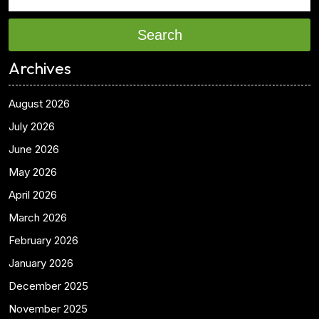
Search
Archives
August 2026
July 2026
June 2026
May 2026
April 2026
March 2026
February 2026
January 2026
December 2025
November 2025