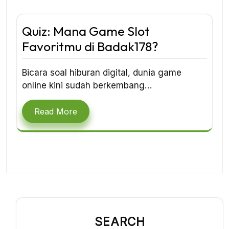
Quiz: Mana Game Slot
Favoritmu di Badak178?
Bicara soal hiburan digital, dunia game
online kini sudah berkembang…
Read More
SEARCH