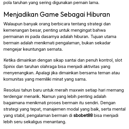
pola taruhan yang sering digunakan pemain lama.
Menjadikan Game Sebagai Hiburan
Walaupun banyak orang berbicara tentang strategi dan
kemenangan besar, penting untuk mengingat bahwa
permainan ini pada dasarnya adalah hiburan. Tujuan utama
bermain adalah menikmati pengalaman, bukan sekadar
mengejar keuntungan semata.
Ketika dimainkan dengan sikap santai dan penuh kontrol, slot
Spinix dan taruhan olahraga bisa menjadi aktivitas yang
menyenangkan. Apalagi jika dimainkan bersama teman atau
komunitas yang memiliki minat yang sama.
Resolusi tahun baru untuk meraih maxwin setiap hari memang
terdengar menarik. Namun yang lebih penting adalah
bagaimana menikmati proses bermain itu sendiri. Dengan
strategi yang tepat, manajemen modal yang baik, serta mental
yang stabil, pengalaman bermain di
sbobet88
bisa menjadi
lebih seru sekaligus menantang.