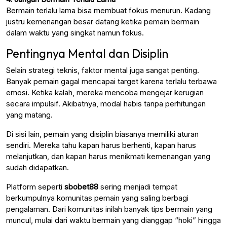
Bermain terlalu lama bisa membuat fokus menurun. Kadang
justru kemenangan besar datang ketika pemain bermain
dalam waktu yang singkat namun fokus.
Pentingnya Mental dan Disiplin
Selain strategi teknis, faktor mental juga sangat penting.
Banyak pemain gagal mencapai target karena terlalu terbawa
emosi. Ketika kalah, mereka mencoba mengejar kerugian
secara impulsif. Akibatnya, modal habis tanpa perhitungan
yang matang.
Di sisi lain, pemain yang disiplin biasanya memiliki aturan
sendiri. Mereka tahu kapan harus berhenti, kapan harus
melanjutkan, dan kapan harus menikmati kemenangan yang
sudah didapatkan.
Platform seperti
sbobet88
sering menjadi tempat
berkumpulnya komunitas pemain yang saling berbagi
pengalaman. Dari komunitas inilah banyak tips bermain yang
muncul, mulai dari waktu bermain yang dianggap “hoki” hingga