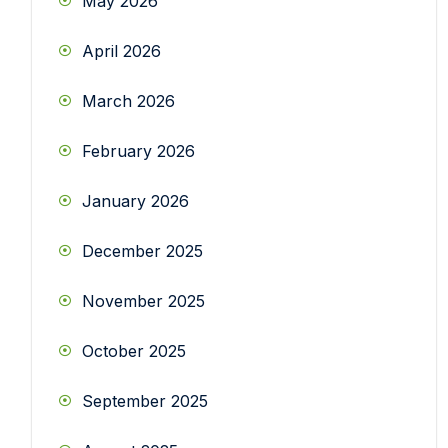
May 2026
April 2026
March 2026
February 2026
January 2026
December 2025
November 2025
October 2025
September 2025