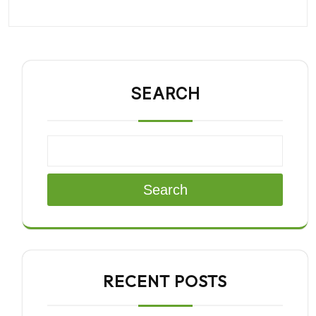
SEARCH
Search
RECENT POSTS