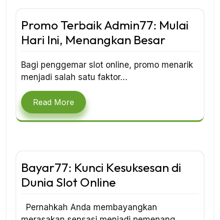
Promo Terbaik Admin77: Mulai
Hari Ini, Menangkan Besar
Bagi penggemar slot online, promo menarik
menjadi salah satu faktor…
Read More
Bayar77: Kunci Kesuksesan di
Dunia Slot Online
Pernahkah Anda membayangkan
merasakan sensasi menjadi pemenang