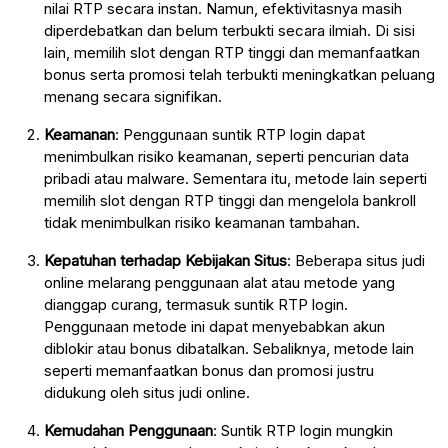
nilai RTP secara instan.
Namun, efektivitasnya masih
diperdebatkan dan belum terbukti secara ilmiah.
Di sisi
lain, memilih slot dengan RTP tinggi dan memanfaatkan
bonus serta promosi telah terbukti meningkatkan peluang
menang secara signifikan.
Keamanan
:
Penggunaan suntik RTP login dapat
menimbulkan risiko keamanan, seperti pencurian data
pribadi atau malware.
Sementara itu, metode lain seperti
memilih slot dengan RTP tinggi dan mengelola bankroll
tidak menimbulkan risiko keamanan tambahan.
Kepatuhan terhadap Kebijakan Situs
:
Beberapa situs judi
online melarang penggunaan alat atau metode yang
dianggap curang, termasuk suntik RTP login.
Penggunaan metode ini dapat menyebabkan akun
diblokir atau bonus dibatalkan.
Sebaliknya, metode lain
seperti memanfaatkan bonus dan promosi justru
didukung oleh situs judi online.
Kemudahan Penggunaan
:
Suntik RTP login mungkin